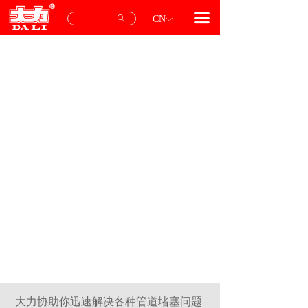
首页
끀
ꄙ
CN
ꀅ
产品中心
专用配件
服务与支持
关于我们
联系我们
大力协助你迅速解决各种管道堵塞问题