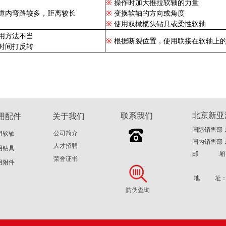
※
操作时加大推拉软轴的力量
道内弯路较多，距离较长
※
变换软轴的方向或角度
※
使用双橄榄头钻具或柔性软轴
用方法不当
※
根据断裂位置，使用联接在软轴上
时间打反转
北京新亚
联系我们
用配件
关于我们
国际销售部：86
公司简介
用软轴
国内销售部：86
人才招聘
用钻具
邮 箱
荣誉证书
用附件
dali@da
地 址：
防伪查询​​​​​​​