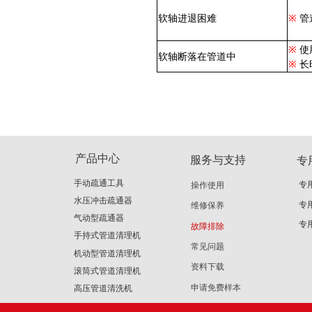
软轴进退困难
※
管
※
使
软轴断落在管道中
※
长
产品中心
服务与支持
专
手动疏通工具
专
操作使用
水压冲击疏通器
专
维修保养
气动型疏通器
专
故障排除
手持式管道清理机
常见问题
机动型管道清理机
资料下载
滚筒式管道清理机
申请免费样本
高压管道清洗机