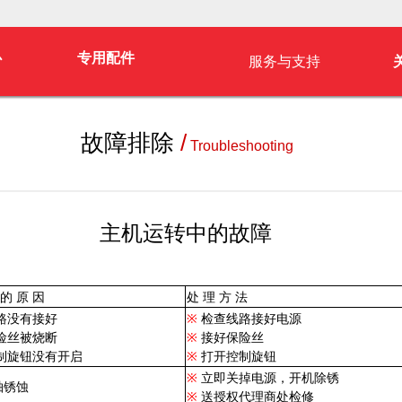
心
专用配件
服务与支持
服务与支持
故障排除
/
Troubleshooting
主机运转中的故障
 的 原 因
处 理 方 法
路没有接好
※
检查线路接好电源
险丝被烧断
※
接好保险丝
制旋钮没有开启
※
打开控制旋钮
※
立即关掉电源，开机除锈
轴锈蚀
※
送授权代理商处检修