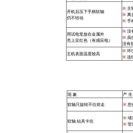
※
主
开机后压下手柄软轴
※
离
仍不转动
※
手
※
没
用试电笔放在金属外
※
虽
壳上呈红色（有感应电）
没有
※
环
主机表面温度较高
※
连
现 象
产 生
软轴只旋转不往前走
※
您
※
堵
软轴.钻具卡住
※
管