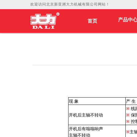
欢迎访问北京新亚洲大力机械有限公司网站！
产品中
首页
首页
现 象
产 生
※
线
开机后主轴不转动
※
保
※
控
开机后有嗡嗡响声
※
主
主轴不转动