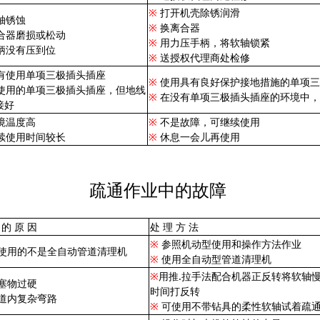
※
打开机壳除锈润滑
轴锈蚀
※
换离合器
合器磨损或松动
※
用力压手柄，将软轴锁紧
柄没有压到位
※
送授权代理商处检修
有使用单项三极插头插座
※
使用具有良好保护接地措施的单项三
使用的单项三极插头插座，但地线
※
在没有单项三极插头插座的环境中，
接好
境温度高
※
不是故障，可继续使用
续使用时间较长
※
休息一会儿再使用
疏通作业中的故障
 的 原 因
处 理 方 法
※
参照机动型使用和操作方法作业
使用的不是全自动管道清理机
※
使用全自动型管道清理机
※
用推.拉手法配合机器正反转将软轴
塞物过硬
时间打反转
道内复杂弯路
※
可使用不带钻具的柔性软轴试着疏