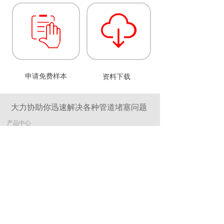
申请免费样本
资料下载
大力协助你迅速解决各种管道堵塞问题
产品中心
手动疏通工具
水压冲击疏通器
手持式管道清理机
气动型疏通器
机动型管道清理机
滚筒式管道清理机
专用配件
专用转轴
专用钻具
专用附件
关于我们
服务与支持
联系我们
版权所有©
北京新亚洲大力机械有限公司