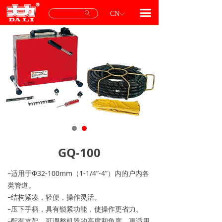
首页
끀
ꄙ
CN
ꀅ
产品中心
专用配件
服务与支持
关于我们
联系我们
GQ-100
–适用于Φ32-100mm（1-1/4”-4”）内的户内各
类管道。
–结构紧凑，轻便，操作灵活。
–压下手柄，具有锁紧功能，使操作更省力。
–配有支架，可调整机器的高度和角度，更适用