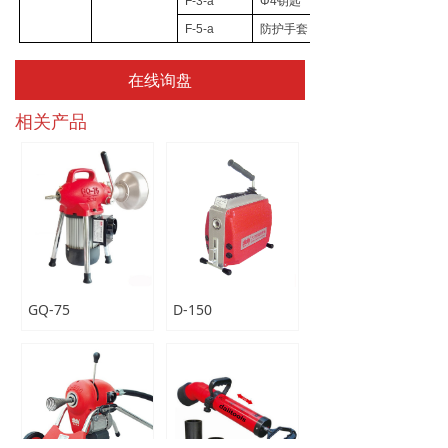
F-3-a
Φ4
钥匙
F-5-a
防护手套
在线询盘
相关产品
GQ-75
D-150