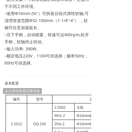
于不同工作环境。
–使用Φ16mm (5⁄8"）可拆装分段式弹性软轴,可
清理管道范围Φ32-100mm（1-1/4”-4”） ，软
轴可任意加接延长。
–压下手柄，自动锁紧，转速可达400rpm,松开
手柄，软轴停止转动。
–输入功率: 390W。
–额定电压220V，110V可供选择；频率50Hz，
60Hz可供选择。
基本配置
左右滑动查看完整表格
编号
型号
说明
2.2002
主机
RH1-2
Φ16mm
软轴组合
2.2012
GQ-100
ZHa-2
Φ16mm
钻具