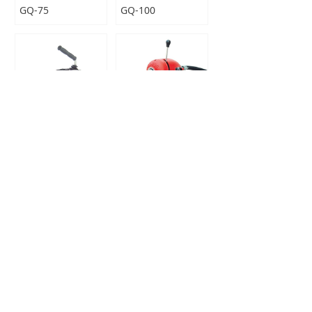
GQ-75
GQ-100
D-150
GQ-200
上一个：
D-150
ꄴ
下一个：
GQ-200
ꄲ
大力协助你迅速解决各种管道堵塞问题
产品中心
手动疏通工具
水压冲击疏通器
手持式管道清理机