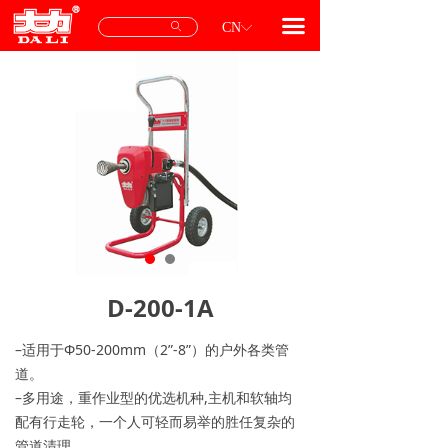
首页
끀
ꄙ
CN
ꀅ
产品中心
专用配件
服务与支持
关于我们
联系我们
D-200-1A
–适用于Φ50-200mm（2”-8”）的户外各类管
道。
–多用途，重作业型的优选机种,主机和软轴均
配有行走轮，一个人可轻而易举的胜任复杂的
管道清理。