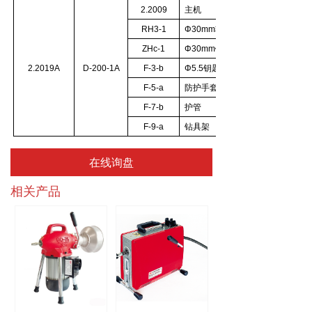
2.2009
主机
RH3-1
Φ30mm
软轴组合
ZHc-1
Φ30mm
钻具
2.2019A
D-200-1A
F-3-b
Φ5.5
钥匙
F-5-a
防护手套
F-7-b
护管
F-9-a
钻具架
在线询盘
相关产品