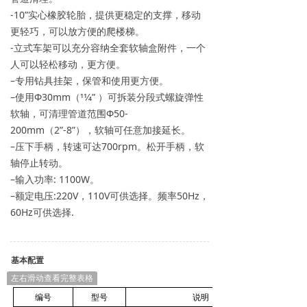
-10”实心橡胶轮胎，提供更稳定的支撑，移动
更轻巧，可以放方便的爬楼梯。
-立式车架可以充分容纳全套软轴盒附件，一个
人可以轻松移动，更方便。
–专用钻具挂架，保管和使用更方便。
–使用Φ30mm（11⁄4” ）可拆装分段式螺旋弹性
软轴，可清理管道范围Φ50-
200mm（2”-8”），软轴可任意加接延长。
–压下手柄，转速可达700rpm。松开手柄，软
轴停止转动。
–输入功率: 1100W。
–额定电压:220V，110V可供选择。频率50Hz，
60Hz可供选择.
基本配置
左右滑动查看完整表格
编号
型号
说明